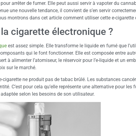
e pour arrêter de fumer. Elle peut aussi servir à vapoter du canna
nue une nouvelle tendance, il convient de s’en servir correctemen
s montrons dans cet article comment utiliser cette e-cigarette 
a cigarette électronique ?
ique
est assez simple. Elle transforme le liquide en fumé que l’util
mposants qui le font fonctionner. Elle est composée entre autr
sert à alimenter l’atomiseur, le réservoir pour l’e-liquide et un em
oix sur le marché.
 l’e-cigarette ne produit pas de tabac brûlé. Les substances cancé
tité. C’est pour cela qu’elle représente une alternative pour les
e adaptée selon les besoins de son utilisateur.