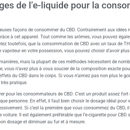
ges de l’e-liquide pour la con
reuses façons de consommer du CBD. Contrairement aux idées re
 grâce à cet appareil. Tout comme les arômes, vous pouvez égale
otez toutefois, que la consommation de CBD avec un taux de TH
de vapoteur en votre possession, vous pouvez choisir d’avoir plu
manières, mais la plupart de ces méthodes nécessitent de nom
e, vous n’avez plus à vous soucier de la composition exacte pour
les effets du CBD dans le corps. Si vous n’aimez pas non plus le 
 très pratique.
 pour les consommateurs de CBD. C’est un produit assez fort e
ue personne. En effet, il faut bien choisir le dosage idéal pour 
ssivement. Si c’est la première que vous consommez du CBD, il 
 voiture. Il est également préférable que l’e-cigarette pour CBD s
 bon dosage et diminuer au fur et à mesure.