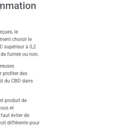
sommation
çues, le
ment choisir le
C supérieur à 0,2
s de fumée ou non.
breuses
 profiter des
goût du CBD dans
t produit de
vous et
faut éviter de
oit différente pour