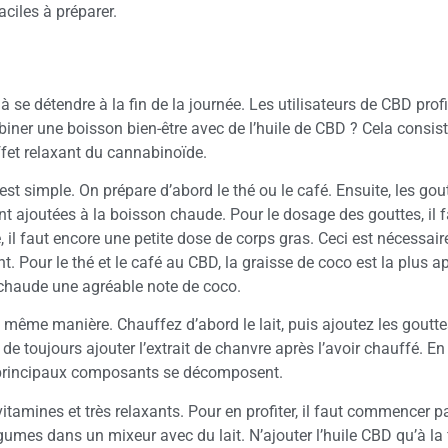
ciles à préparer.
e détendre à la fin de la journée. Les utilisateurs de CBD profi
iner une boisson bien-être avec de l’huile de CBD ? Cela consis
ffet relaxant du cannabinoïde.
st simple. On prépare d’abord le thé ou le café. Ensuite, les gout
t ajoutées à la boisson chaude. Pour le dosage des gouttes, il f
, il faut encore une petite dose de corps gras. Ceci est nécessair
 Pour le thé et le café au CBD, la graisse de coco est la plus ap
 chaude une agréable note de coco.
a même manière. Chauffez d’abord le lait, puis ajoutez les goutt
de toujours ajouter l’extrait de chanvre après l’avoir chauffé. En ef
s principaux composants se décomposent.
mines et très relaxants. Pour en profiter, il faut commencer pa
légumes dans un mixeur avec du lait. N’ajouter l’huile CBD qu’à la 